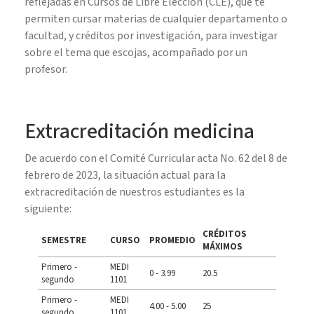
reflejadas en
Cursos de Libre Elección (CLE), que te
permiten cursar materias de cualquier departamento o
facultad, y créditos por investigación, para investigar
sobre el tema que escojas, acompañado por un
profesor.
Extracreditación medicina
De acuerdo con el Comité Curricular acta No. 62 del 8 de
febrero de 2023, la situación actual para la
extracreditación de nuestros estudiantes es la
siguiente:
CRÉDITOS
SEMESTRE
CURSO
PROMEDIO
MÁXIMOS
Primero -
MEDI
0 - 3.99
20.5
segundo
1101
Primero -
MEDI
4.00 - 5.00
25
segundo
1101