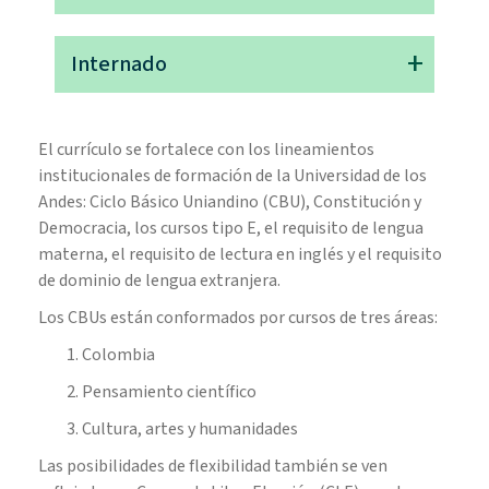
clínico.
fortalecimiento dependerán del talento individual
y proyección. A partir de noveno semestre las cinco
Facilitan la inmersión en la práctica mediante el
Internado
grandes áreas de selectividad son:
contacto directo con pacientes y problemas
clínicos reales en los diferentes ámbitos de
Medicina Clínica y Hospitalaria
atención, lo cual favorece el proceso de análisis y
Permite consolidar competencias, intereses
Atención Primaria
toma de decisiones.
disciplinares y vocacionales para aplicarlas,
El currículo se fortalece con los lineamientos
Salud Pública
respondiendo a las normas, el contexto del
institucionales de formación de la Universidad de los
Administración y Gerencia (MD – MBA)
ejercicio laboral y la formación profesional
Andes: Ciclo Básico Uniandino (CBU), Constitución y
Investigación
posterior. Tres ejes transversales apoyan tu
Democracia, los cursos tipo E, el requisito de lengua
formación integral: el comportamiento académico
materna, el requisito de lectura en inglés y el requisito
y la gestión de conocimiento; la comunicación, el
de dominio de lengua extranjera.
desarrollo humano y el profesionalismo; y la salud
Los CBUs están conformados por cursos de tres áreas:
pública.
Colombia
Pensamiento científico
Cultura, artes y humanidades
Las posibilidades de flexibilidad también se ven