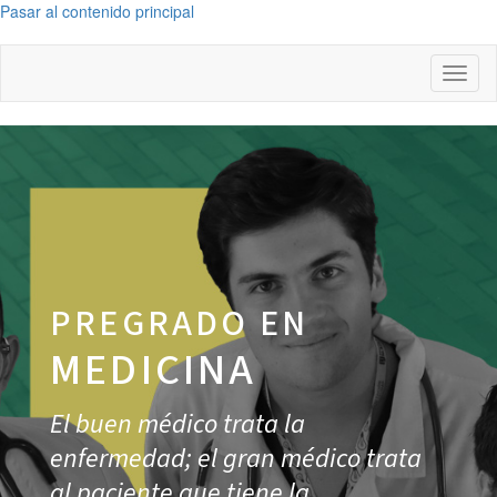
Pasar al contenido principal
Toggl
naviga
PREGRADO EN
MEDICINA
El buen médico trata la
enfermedad; el gran médico trata
al paciente que tiene la