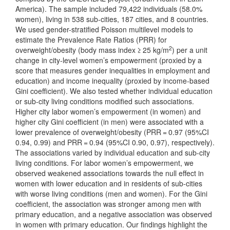
America). The sample included 79,422 individuals (58.0%
women), living in 538 sub-cities, 187 cities, and 8 countries.
We used gender-stratified Poisson multilevel models to
estimate the Prevalence Rate Ratios (PRR) for
2
overweight/obesity (body mass index ≥ 25 kg/m
) per a unit
change in city-level women’s empowerment (proxied by a
score that measures gender inequalities in employment and
education) and income inequality (proxied by income-based
Gini coefficient). We also tested whether individual education
or sub-city living conditions modified such associations.
Higher city labor women’s empowerment (in women) and
higher city Gini coefficient (in men) were associated with a
lower prevalence of overweight/obesity (PRR = 0.97 (95%CI
0.94, 0.99) and PRR = 0.94 (95%CI 0.90, 0.97), respectively).
The associations varied by individual education and sub-city
living conditions. For labor women’s empowerment, we
observed weakened associations towards the null effect in
women with lower education and in residents of sub-cities
with worse living conditions (men and women). For the Gini
coefficient, the association was stronger among men with
primary education, and a negative association was observed
in women with primary education. Our findings highlight the