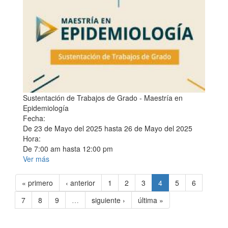
Sustentación de Trabajos de Grado - Maestría en
Epidemiología
Fecha:
De
23 de Mayo del 2025
hasta
26 de Mayo del 2025
Hora:
De
7:00 am
hasta
12:00 pm
Ver más
« primero
‹ anterior
1
2
3
4
5
6
7
8
9
…
siguiente ›
última »