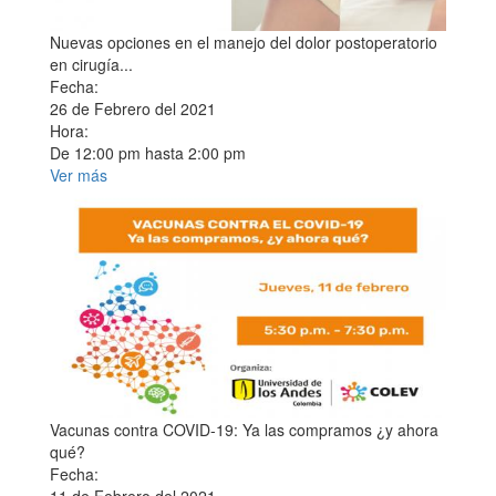
Nuevas opciones en el manejo del dolor postoperatorio
en cirugía...
Fecha:
26 de Febrero del 2021
Hora:
De
12:00 pm
hasta
2:00 pm
Ver más
Vacunas contra COVID-19: Ya las compramos ¿y ahora
qué?
Fecha: