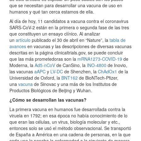
que se necesitan para desarrollar una vacuna de uso en
humanos y qué tan cerca estamos de ella.
Al día de hoy, 11 candidatos a vacuna contra el coronavirus
SARS-CoV-2 están en la primera o segunda fase de las tres
que constituyen un ensayo clínico. Al analizar
un
artículo
publicado el 30 de abril en “Nature”, la
tabla de
avances
en vacunas y las descripciones de diversas vacunas
descritas en la página clinicaltrials.gov, se puede concluir
que las más prometedoras son la
mRNA1273-COVID-19
de
Moderna, la
Ad5-nCoV
de CanSino, la
INO-4800
de Inovio,
las vacunas
aAPC
y
LV-DC
de Shenzhen, la
ChAdOx1
de la
Universidad de Oxford, la
BNT162
de BioNTech-Pfizer,
una
vacuna
de Sinovac y una más de los Institutos de
Productos Biológicos de Beijing y Wuhan.
¿Cómo se desarrollan las vacunas?
La primera vacuna en humanos fue desarrollada contra la
viruela en 1792; en esa época no había conocimiento de lo
que eran las células, un virus, biología molecular y etc.,
entonces solo se usó el método observacional. Se transportó
de España a América en una cadena de personas, en la que
cada una le pasaba la enfermedad a la siguiente de manera