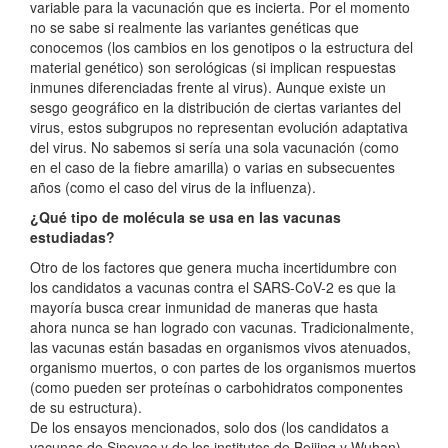
variable para la vacunación que es incierta. Por el momento
no se sabe si realmente las variantes genéticas que
conocemos (los cambios en los genotipos o la estructura del
material genético) son serológicas (si implican respuestas
inmunes diferenciadas frente al virus). Aunque existe un
sesgo geográfico en la distribución de ciertas variantes del
virus, estos subgrupos no representan evolución adaptativa
del virus. No sabemos si sería una sola vacunación (como
en el caso de la fiebre amarilla) o varias en subsecuentes
años (como el caso del virus de la influenza).
¿Qué tipo de molécula se usa en las vacunas
estudiadas?
Otro de los factores que genera mucha incertidumbre con
los candidatos a vacunas contra el SARS-CoV-2 es que la
mayoría busca crear inmunidad de maneras que hasta
ahora nunca se han logrado con vacunas. Tradicionalmente,
las vacunas están basadas en organismos vivos atenuados,
organismo muertos, o con partes de los organismos muertos
(como pueden ser proteínas o carbohidratos componentes
de su estructura).
De los ensayos mencionados, solo dos (los candidatos a
vacunas de Sinovac y de los institutos de Beijing y Wuhan)