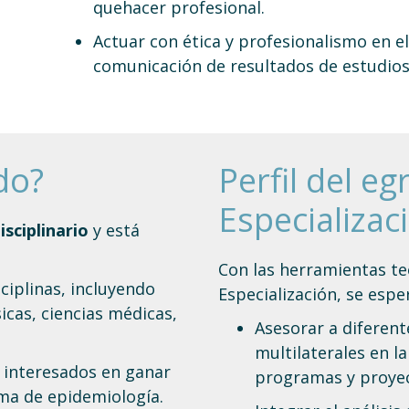
quehacer profesional.
Actuar con ética y profesionalismo en el
comunicación de resultados de estudios
do?
Perfil del e
Especializac
isciplinario
y está
Con las herramientas teó
sciplinas, incluyendo
Especialización, se esp
sicas, ciencias médicas,
Asesorar a diferen
multilaterales en l
s interesados en ganar
programas y proyec
ma de epidemiología.