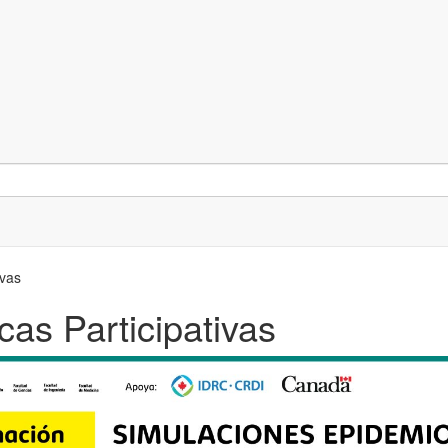
ivas
as Participativas