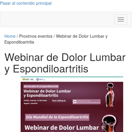
Pasar al contenido principal
Toggl
naviga
Home
/
Proximos eventos
/
Webinar de Dolor Lumbar y
Espondiloartritis
Webinar de Dolor Lumbar
y Espondiloartritis