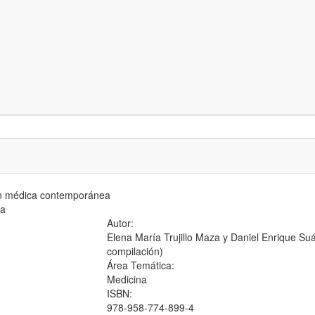
ón médica contemporánea
ea
Autor:
Elena María Trujillo Maza y Daniel Enrique S
compilación)
Área Temática:
Medicina
ISBN:
978-958-774-899-4