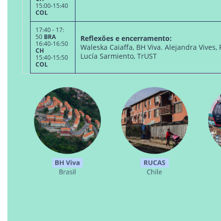
15:00-15:40
COL
17:40 - 17:
50
BRA
Reflexões e encerramento:
16:40-16:50
Waleska Caiaffa, BH Viva. Alejandra Vives,
CH
Lucía Sarmiento, TrUST
15:40-15:50
COL