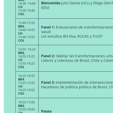
Bienvenida
Julio Dávila (UCL) y Diego Sán
14:30- 14:40
CH
(IDU)
13:30-13:40
COL
15:40-15:55
BRA
Panel 1:
Evaluaciones de transformacione
14:40-14:55
salud:
CH
Los estudios BH Viva, RUCAS y TrUST
13:40-13:55
COL
15:55- 16:25
BRA
Panel 2:
Habitar las transformaciones urb
14:55-15:25
CH
Líderes y Liderezas de Brasil, Chile y Colo
13:55-14:25
COL
16:25-16:55
BRA
Panel 3:
Implementación de intervencione
15:25-15:55
CH
Hacedores de política pública de Brasil, C
14:25-14:55
COL
16:55-17:00
BRA
15:55-16:00
Pausa
CH