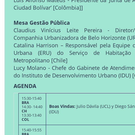
Ciudad Bolívar’ [Colômbia]]
Mesa Gestão Pública
Claudius Vinícius Leite Pereira - Diretor
Companhia Urbanizadora de Belo Horizonte (URB
Catalina Harrison – Responsável pela Equipe
Urbana (ERU) do Serviço de Habitação
Metropolitano [Chile]
Lucy Molano - Chefe do Gabinete de Atendime
do Instituto de Desenvolvimento Urbano (IDU) 
AGENDA
15:30-15:40
BRA
Boas Vindas:
Julio Dávila (UCL) y Diego S
14:30- 14:40
CH
(IDU)
13:30-13:40
COL
15:40-15:55
BRA