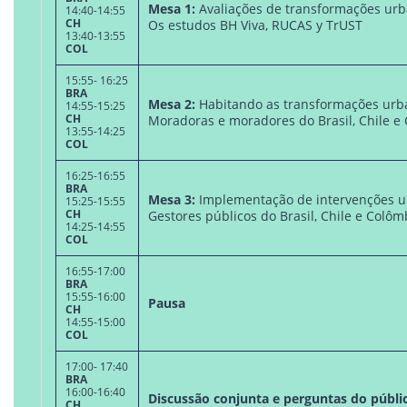
Mesa 1:
Avaliações de transformações urb
14:40-14:55
CH
Os estudos BH Viva, RUCAS y TrUST
13:40-13:55
COL
15:55- 16:25
BRA
Mesa 2:
Habitando as transformações urb
14:55-15:25
CH
Moradoras e moradores do Brasil, Chile e
13:55-14:25
COL
16:25-16:55
BRA
Mesa 3:
Implementação de intervenções u
15:25-15:55
CH
Gestores públicos do Brasil, Chile e Colôm
14:25-14:55
COL
16:55-17:00
BRA
15:55-16:00
Pausa
CH
14:55-15:00
COL
17:00- 17:40
BRA
16:00-16:40
Discussão conjunta e perguntas do públi
CH