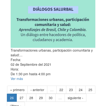
Transformaciones urbanas, participación comunitaria y
salud:...
Fecha:
02 de Septiembre del 2021
Hora:
De
1:30 pm
hasta
4:00 pm
Ver más
« primero
‹ anterior
…
22
23
24
25
26
27
28
29
30
…
siguiente ›
última »