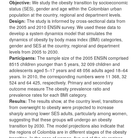
Objective:
We study the obesity transition by socioeconomic
status (SES), gender and age within the Colombian urban
population at the country, regional and department levels.
Design:
The study is informed by cross-sectional data from
the 2005 and 2010 ENSIN survey. We used these data to
develop a system dynamics model that simulates the
dynamics of obesity by body mass index (BMI) categories,
gender and SES at the country, regional and department
levels from 2005 to 2030.
Participants:
The sample size of the 2005 ENSIN comprised
8515 children younger than 5 years, 32 009 children and
adolescents aged 5–17 years and 48 056 adults aged 18–64
years. In 2010, the corresponding numbers were 11 368, 32
524 and 64 425, respectively. Primary and secondary
outcome measure The obesity prevalence ratio and
prevalence rates for each BMI category.
Results:
The results show, at the country level, transitions
from overweight to obesity were projected to increase
sharply among lower SES adults, particularly among women,
suggesting that these groups will undergo an obesity
transition by 2030. The model projections also indicate that
the regions of Colombia are in different stages of the obesity
transition. In the case of women, five out of the six regions