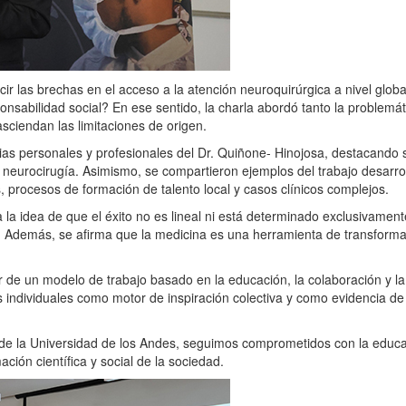
ir las brechas en el acceso a la atención neuroquirúrgica a nivel glob
nsabilidad social? En ese sentido, la charla abordó tanto la problemát
asciendan las limitaciones de origen.
cias personales y profesionales del Dr. Quiñone- Hinojosa, destacando 
n neurocirugía. Asimismo, se compartieron ejemplos del trabajo desarr
 procesos de formación de talento local y casos clínicos complejos.
a idea de que el éxito no es lineal ni está determinado exclusivamente 
. Además, se afirma que la medicina es una herramienta de transformaci
or de un modelo de trabajo basado en la educación, la colaboración y l
as individuales como motor de inspiración colectiva y como evidencia de
 de la Universidad de los Andes, seguimos comprometidos con la educa
ión científica y social de la sociedad.