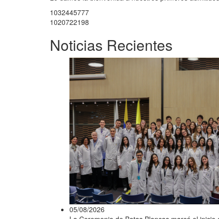
1032445777
1020722198
Noticias Recientes
05/08/2026
La Ceremonia de Batas Blancas marcó el inicio d