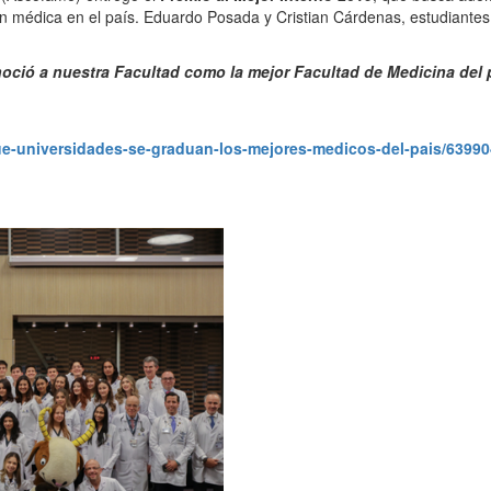
ón médica en el país. Eduardo Posada y Cristian Cárdenas, estudiantes
noció a nuestra Facultad como la mejor Facultad de Medicina del
e-universidades-se-graduan-los-mejores-medicos-del-pais/63990