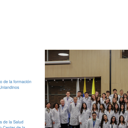
o de la formación
Uniandinos
s de la Salud
io Center de la