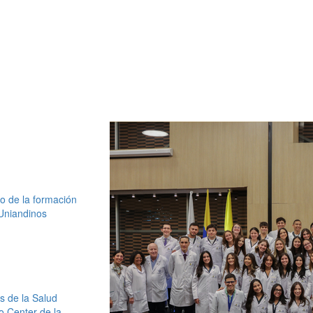
o de la formación
Uniandinos
s de la Salud
io Center de la